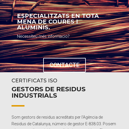
ESPECIALITZATS EN TOTA
MENA DE COURES I
ALUMINIS.
Necessiteu més informació?
CONTACTE
CERTIFICATS ISO
GESTORS DE RESIDUS
INDUSTRIALS
Som gestors de residus acreditats per l’Agència de
Residus de Catalunya, número de gestor E-838.03. Posem