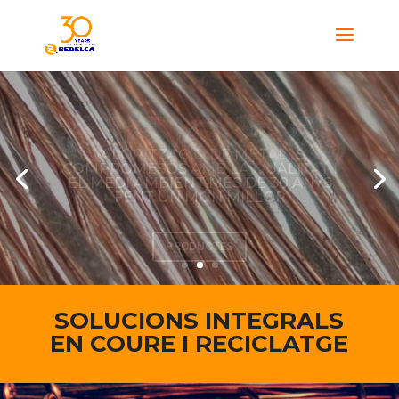
VALORITZACIÓ DE METALLS, COMPROMESOS AMB
LA QUALITAT I EL MEDI AMBIENT MÉS DE 30 ANYS
FENT UN MÓN MILLOR
PRODUCTES
SOLUCIONS INTEGRALS
EN COURE I RECICLATGE