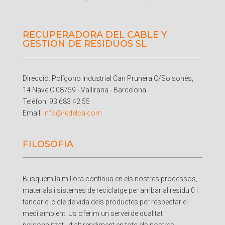
RECUPERADORA DEL CABLE Y
GESTION DE RESIDUOS SL
Direcció: Polígono Industrial Can Prunera C/Solsonés,
14 Nave C 08759 - Vallirana - Barcelona
Telèfon: 93 683 42 55
Email:
info@redelca.com
FILOSOFIA
Busquem la millora contínua en els nostres processos,
materials i sistemes de reciclatge per arribar al residu 0 i
tancar el cicle de vida dels productes per respectar el
medi ambient. Us oferim un servei de qualitat