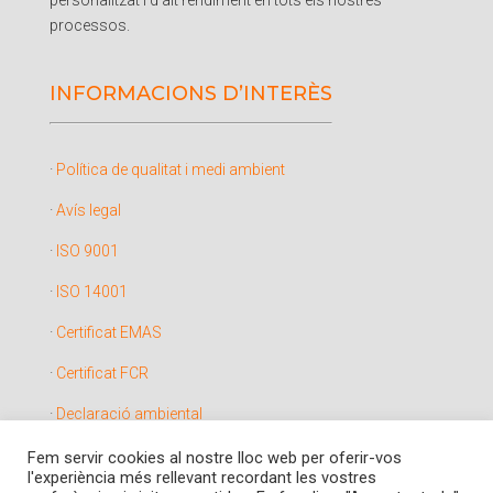
personalitzat i d’alt rendiment en tots els nostres
processos.
INFORMACIONS D’INTERÈS
·
Política de qualitat i medi ambient
·
Avís legal
·
ISO 9001
·
ISO 14001
·
Certificat EMAS
·
Certificat FCR
·
Declaració ambiental
·
Política de cookies
Fem servir cookies al nostre lloc web per oferir-vos
l'experiència més rellevant recordant les vostres